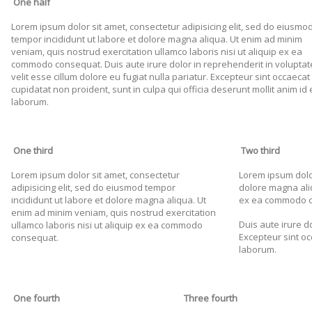
One half
Lorem ipsum dolor sit amet, consectetur adipisicing elit, sed do eiusmo
tempor incididunt ut labore et dolore magna aliqua. Ut enim ad minim
veniam, quis nostrud exercitation ullamco laboris nisi ut aliquip ex ea
commodo consequat. Duis aute irure dolor in reprehenderit in voluptat
velit esse cillum dolore eu fugiat nulla pariatur. Excepteur sint occaecat
cupidatat non proident, sunt in culpa qui officia deserunt mollit anim id 
laborum.
One third
Two third
Lorem ipsum dolor sit amet, consectetur
Lorem ipsum dolor
adipisicing elit, sed do eiusmod tempor
dolore magna aliq
incididunt ut labore et dolore magna aliqua. Ut
ex ea commodo c
enim ad minim veniam, quis nostrud exercitation
Duis aute irure do
ullamco laboris nisi ut aliquip ex ea commodo
Excepteur sint oc
consequat.
laborum.
One fourth
Three fourth