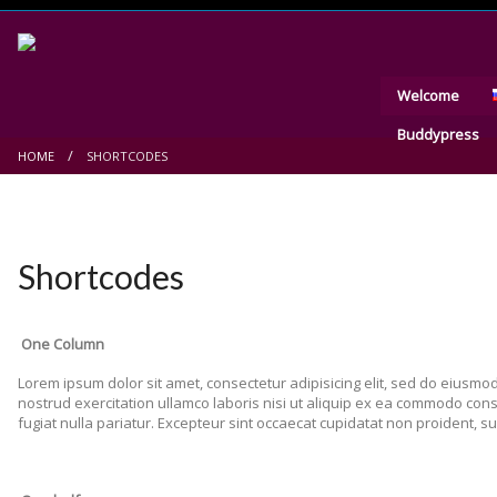
Welcome
Buddypress
HOME
SHORTCODES
Shortcodes
One Column
Lorem ipsum dolor sit amet, consectetur adipisicing elit, sed do eiusmo
nostrud exercitation ullamco laboris nisi ut aliquip ex ea commodo conse
fugiat nulla pariatur. Excepteur sint occaecat cupidatat non proident, sun