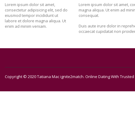
Lorem ipsum dolor sit amet,
Lorem ipsum dolor sit amet, con
consectetur adipisicing elit, sed do
magna aliqua. Ut enim ad minim
eiusmod tempor incididunt ut
consequat.
labore et dolore magna aliqua. Ut
Duis aute irure dolor in reprehe
enim ad minim veniam.
occaecat cupidatat non proident
Copyright © 2020 Tatiana Mac ignite2match. Online Dating With Trust